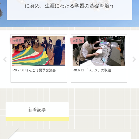
に努め、生涯にわたる学習の基礎を培う
未分類
未分類
未分
・
R8.7.30 れんごう夏季交流会
R8.6.11 「Sラジ」の取組
R8
新着記事