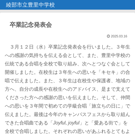
綾部市立豊里中学校
卒業記念発表会
2025.03.16
３月１２日（水）卒業記念発表会を行いました。３年生
への感謝の気持ちを伝える会として、また、豊里中学校の
伝統である合唱を全校で取り組み、次へとつなぐ会として
開催しました。在校生は３年生への思いを「キセキ」の合
唱で伝えました。また、３年生は在校生や保護者、地域の
方へ、自分の成長や在校生へのアドバイス、是まで支えて
くださった方への感謝の思いを伝えました。そして、仲間
への思いを３年間で初めての学級合唱「旅立ちの日に」で
伝えました。最後は今年のキャンパスフェスから取り組ん
できた合唱曲である「
Joyful, joyful
」と「愛ある街で」を
全校で合唱しました。それぞれの思いがあふれるとてもよ