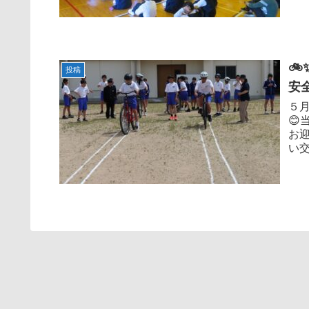

投稿
安
５

お
い交
しっ