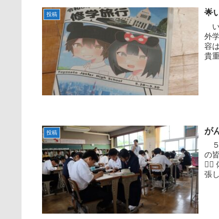

投稿
い
外
容
貴
🎒3
が
投稿
５
の
🏃
張
姿が.