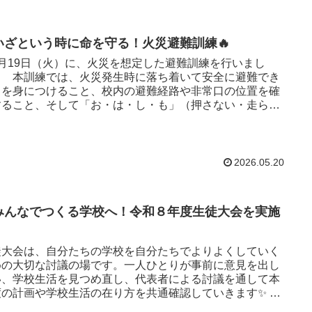
いざという時に命を守る！火災避難訓練🔥
月19日（火）に、火災を想定した避難訓練を行いまし
。 本訓練では、火災発生時に落ち着いて安全に避難でき
力を身につけること、校内の避難経路や非常口の位置を確
すること、そして「お・は・し・も」（押さない・走らな
しゃべらない・戻ら...
2026.05.20
みんなでつくる学校へ！令和８年度生徒大会を実施
徒大会は、自分たちの学校を自分たちでよりよくしていく
めの大切な討議の場です。一人ひとりが事前に意見を出し
い、学校生活を見つめ直し、代表者による討議を通して本
度の計画や学校生活の在り方を共通確認していきます✨ 本
は...