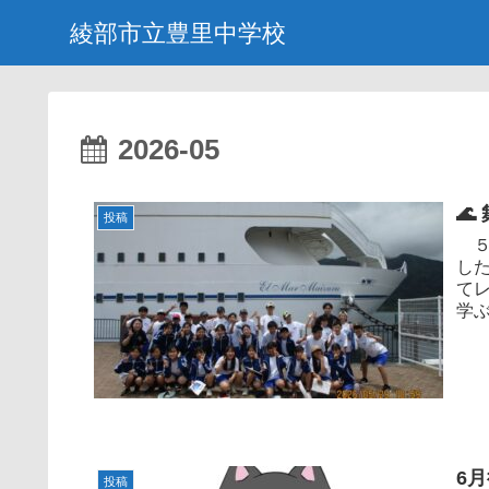
綾部市立豊里中学校
2026-05

投稿
５
し
て
学
流れ
6
投稿