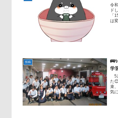
令
ドしてご
「1

投稿
学
5
た😊 朝は体育館に集合し、出発式を行いまし
束