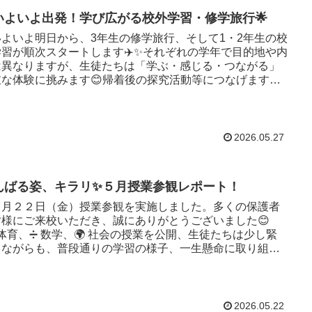
いよいよ出発！学び広がる校外学習・修学旅行🌟
よいよ明日から、3年生の修学旅行、そして1・2年生の校
学習が順次スタートします✈️✨それぞれの学年で目的地や内
は異なりますが、生徒たちは「学ぶ・感じる・つながる」
重な体験に挑みます😊帰着後の探究活動等につなげます。
年...
2026.05.27
んばる姿、キラリ✨５月授業参観レポート！
月２２日（金）授業参観を実施しました。多くの保護者
皆様にご来校いただき、誠にありがとうございました😊
‍♂️ 体育、➗ 数学、🌍 社会の授業を公開、生徒たちは少し緊
しながらも、普段通りの学習の様子、一生懸命に取り組む
..
2026.05.22