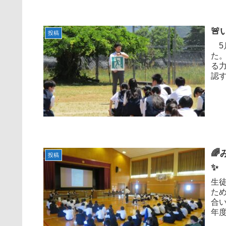

投稿
5
た
る
認
い・

投稿
✨
生
た
合
年
年度