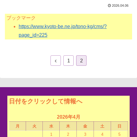
2026.04.06
ブックマーク
https://www.kyoto-be.ne.jp/tono-kg/cms/?
page_id=225
1
2
日付をクリックして情報へ
2026年4月
月
火
水
木
金
土
日
1
2
3
4
5