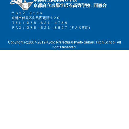
〒６１２－８１５６
京都市伏見区向島西定請１２０
ＴＥＬ： ０７５－６２１－４７８８
ＦＡＸ： ０７５－６２１－８９９７（ＦＡＸ専用）
Copyright (c)2007-2019 Kyoto Prefectural Kyoto Subaru High School. All
rights reserved.