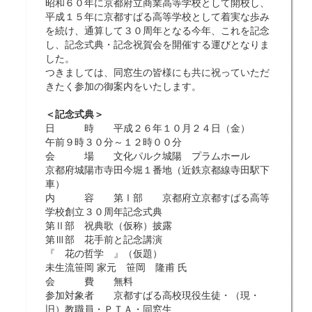
昭和６０年に京都府立商業高等学校として開校し、
平成１５年に京都すばる高等学校として着実な歩み
を続け、通算して３０周年となる今年、これを記念
し、記念式典・記念祝賀会を開催する運びとなりま
した。
つきましては、同窓生の皆様にも共に祝っていただ
きたく参加の御案内をいたします。
＜記念式典＞
日 時 平成２６年１０月２４日（金）
午前９時３０分～１２時００分
会 場 文化パルク城陽 プラムホール
京都府城陽市寺田今堀１番地（近鉄京都線寺田駅下
車）
内 容 第Ⅰ部 京都府立京都すばる高等
学校創立３０周年記念式典
第Ⅱ部 祝典歌（仮称）披露
第Ⅲ部 花手前と記念講演
『 花の哲学 』（仮題）
未生流笹岡 家元 笹岡 隆甫 氏
会 費 無料
参加対象者 京都すばる高校現役生徒・（現・
旧）教職員・ＰＴＡ・同窓生