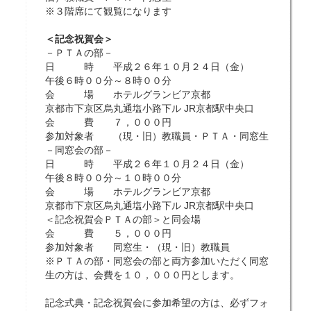
※３階席にて観覧になります
＜記念祝賀会＞
－ＰＴＡの部－
日 時 平成２６年１０月２４日（金）
午後６時００分～８時００分
会 場 ホテルグランビア京都
京都市下京区烏丸通塩小路下ル JR京都駅中央口
会 費 ７，０００円
参加対象者 （現・旧）教職員・ＰＴＡ・同窓生
－同窓会の部－
日 時 平成２６年１０月２４日（金）
午後８時００分～１０時００分
会 場 ホテルグランビア京都
京都市下京区烏丸通塩小路下ル JR京都駅中央口
＜記念祝賀会ＰＴＡの部＞と同会場
会 費 ５，０００円
参加対象者 同窓生・（現・旧）教職員
※ＰＴＡの部・同窓会の部と両方参加いただく同窓
生の方は、会費を１０，０００円とします。
記念式典・記念祝賀会に参加希望の方は、必ずフォ