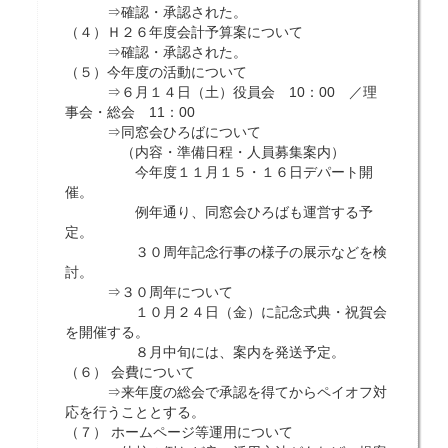
⇒確認・承認された。
（４）Ｈ２６年度会計予算案について
⇒確認・承認された。
（５）今年度の活動について
⇒６月１４日（土）役員会 10：00 ／理
事会・総会 11：00
⇒同窓会ひろばについて
（内容・準備日程・人員募集案内）
今年度１１月１５・１６日デパート開
催。
例年通り、同窓会ひろばも運営する予
定。
３０周年記念行事の様子の展示などを検
討。
⇒３０周年について
１０月２４日（金）に記念式典・祝賀会
を開催する。
８月中旬には、案内を発送予定。
（６） 会費について
⇒来年度の総会で承認を得てからペイオフ対
応を行うこととする。
（７） ホームページ等運用について