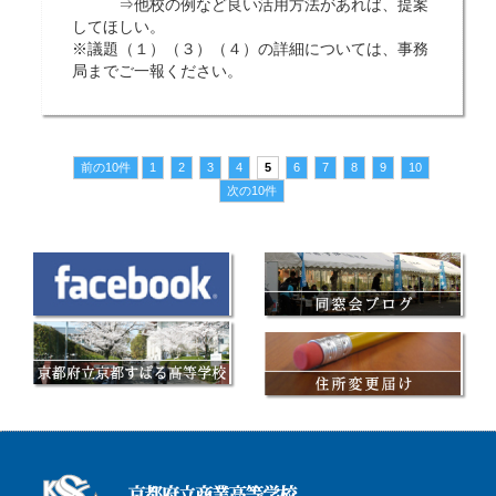
⇒他校の例など良い活用方法があれば、提案
してほしい。
※議題（１）（３）（４）の詳細については、事務
局までご一報ください。
前の10件
1
2
3
4
5
6
7
8
9
10
次の10件