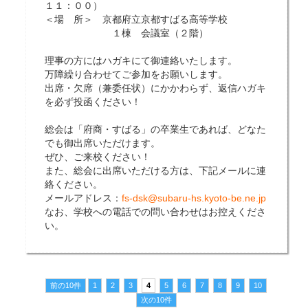
１１：００）
＜場 所＞ 京都府立京都すばる高等学校
１棟 会議室（２階）
理事の方にはハガキにて御連絡いたします。
万障繰り合わせてご参加をお願いします。
出席・欠席（兼委任状）にかかわらず、返信ハガキ
を必ず投函ください！
総会は「府商・すばる」の卒業生であれば、どなた
でも御出席いただけます。
ぜひ、ご来校ください！
また、総会に出席いただける方は、下記メールに連
絡ください。
メールアドレス：
fs-dsk@subaru-hs.kyoto-be.ne.jp
なお、学校への電話での問い合わせはお控えくださ
い。
前の10件
1
2
3
4
5
6
7
8
9
10
次の10件