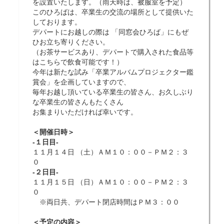
を設置いたします。（雨天時は、被服室を予定）
このひろばは、卒業生の交流の場所として提供いた
しております。
デパートにお越しの際は 「同窓会ひろば」にもぜ
ひお立ち寄りください。
（お茶サービスあり、デパートで購入された食品等
はこちらで飲食可能です！）
今年は新たな試み「卒業アルバムプロジェクター鑑
賞会」を企画していますので、
毎年お越し頂いている卒業生の皆さん、お久しぶり
な卒業生の皆さんもたくさん
お集まりいただければ幸いです。
＜開催日時＞
-１日目-
１１月１４日 （土）ＡＭ１０：００－ＰＭ２：３
０
-２日目-
１１月１５日 （日）ＡＭ１０：００－ＰＭ２：３
０
※両日共、デパート閉店時間はＰＭ３：００
＜予定の内容＞