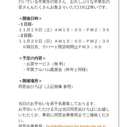
だいている卒業生の皆さん、お久しぶりな卒業生の
皆さんもたくさんお集まりいただければ幸いです。
＜開催日時＞
-１日目-
１１月１９日（土）ＡＭ１０：００－ＰＭ２：３０
-２日目-
１１月２０日（日）ＡＭ１０：００－ＰＭ２：３０
※両日共、デパート閉店時間はＰＭ３：００
＜予定の内容＞
・お茶サービス（無 料）
・卒業アルバム鑑賞会（昨年と同様）
＜開催場所＞
同窓会ひろば（上記画像 参照）
当日のお手伝いを若干名募集しております。
お手伝いいただける方は当日同窓会ひろばにお越し
いただくか、事前に同窓会事務局までご連絡くださ
い。
同窓会事務局：
fs-dsk@subaru-hs.kyoto-be.ne.jp