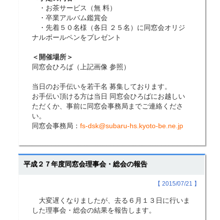
・お茶サービス（無 料）
・卒業アルバム鑑賞会
・先着５０名様（各日 ２５名）に同窓会オリジ
ナルボールペンをプレゼント
＜開催場所＞
同窓会ひろば（上記画像 参照）
当日のお手伝いを若干名 募集しております。
お手伝い頂ける方は当日 同窓会ひろばにお越しい
ただくか、事前に同窓会事務局までご連絡くださ
い。
同窓会事務局：
fs-dsk@subaru-hs.kyoto-be.ne.jp
平成２７年度同窓会理事会・総会の報告
【 2015/07/21 】
大変遅くなりましたが、去る６月１３日に行いま
した理事会・総会の結果を報告します。