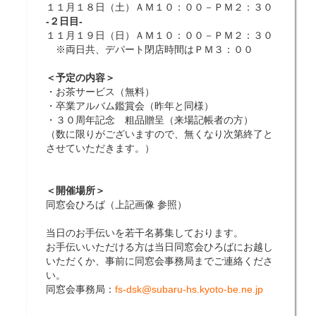
１１月１８日（土）ＡＭ１０：００－ＰＭ２：３０
-２日目-
１１月１９日（日）ＡＭ１０：００－ＰＭ２：３０
※両日共、デパート閉店時間はＰＭ３：００
＜予定の内容＞
・お茶サービス（無料）
・卒業アルバム鑑賞会（昨年と同様）
・３０周年記念 粗品贈呈（来場記帳者の方）
（数に限りがございますので、無くなり次第終了と
させていただきます。）
＜開催場所＞
同窓会ひろば（上記画像 参照）
当日のお手伝いを若干名募集しております。
お手伝いいただける方は当日同窓会ひろばにお越し
いただくか、事前に同窓会事務局までご連絡くださ
い。
同窓会事務局：
fs-dsk@subaru-hs.kyoto-be.ne.jp