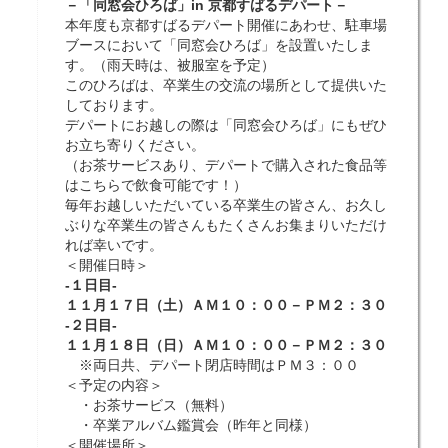
－「同窓会ひろば」in 京都すばるデパート－
本年度も京都すばるデパート開催にあわせ、駐車場
ブースにおいて「同窓会ひろば」を設置いたしま
す。（雨天時は、被服室を予定）
このひろばは、卒業生の交流の場所として提供いた
しております。
デパートにお越しの際は「同窓会ひろば」にもぜひ
お立ち寄りください。
（お茶サービスあり、デパートで購入された食品等
はこちらで飲食可能です！）
毎年お越しいただいている卒業生の皆さん、お久し
ぶりな卒業生の皆さんもたくさんお集まりいただけ
れば幸いです。
＜開催日時＞
-１日目-
１１月１７日（土）ＡＭ１０：００－ＰＭ２：３０
-２日目-
１１月１８日（日）ＡＭ１０：００－ＰＭ２：３０
※両日共、デパート閉店時間はＰＭ３：００
＜予定の内容＞
・お茶サービス（無料）
・卒業アルバム鑑賞会（昨年と同様）
＜開催場所＞