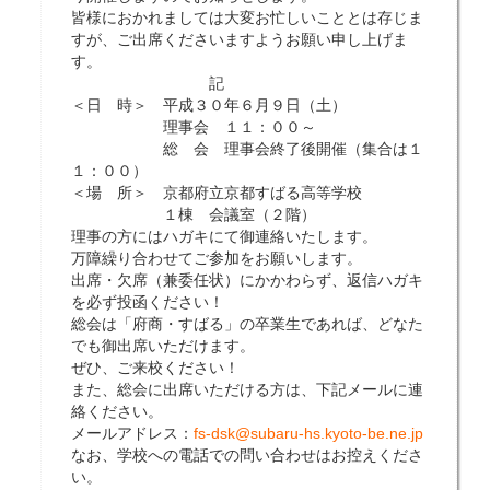
皆様におかれましては大変お忙しいこととは存じま
すが、ご出席くださいますようお願い申し上げま
す。
記
＜日 時＞ 平成３０年６月９日（土）
理事会 １１：００～
総 会 理事会終了後開催（集合は１
１：００）
＜場 所＞ 京都府立京都すばる高等学校
１棟 会議室（２階）
理事の方にはハガキにて御連絡いたします。
万障繰り合わせてご参加をお願いします。
出席・欠席（兼委任状）にかかわらず、返信ハガキ
を必ず投函ください！
総会は「府商・すばる」の卒業生であれば、どなた
でも御出席いただけます。
ぜひ、ご来校ください！
また、総会に出席いただける方は、下記メールに連
絡ください。
メールアドレス：
fs-dsk@subaru-hs.kyoto-be.ne.jp
なお、学校への電話での問い合わせはお控えくださ
い。