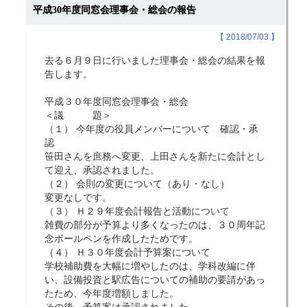
平成30年度同窓会理事会・総会の報告
【 2018/07/03 】
去る６月９日に行いました理事会・総会の結果を報
告します。
平成３０年度同窓会理事会・総会
＜議 題＞
（１） 今年度の役員メンバーについて 確認・承
認
笹田さんを庶務へ変更、上田さんを新たに会計とし
て迎え、承認されました。
（２） 会則の変更について（あり・なし）
変更なしです。
（３） Ｈ２９年度会計報告と活動について
雑費の部分が予算より多くなったのは、３０周年記
念ボールペンを作成したためです。
（４） Ｈ３０年度会計予算案について
学校補助費を大幅に増やしたのは、学科改編に伴
い、設備投資と駅広告についての補助の要請があっ
たため、今年度増額しました。
その後、予算案は承認されました。