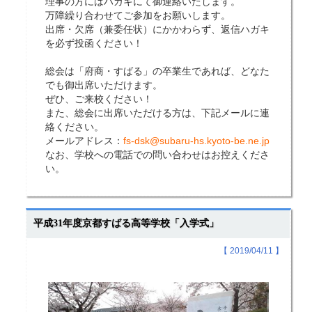
理事の方にはハガキにて御連絡いたします。
万障繰り合わせてご参加をお願いします。
出席・欠席（兼委任状）にかかわらず、返信ハガキ
を必ず投函ください！
総会は「府商・すばる」の卒業生であれば、どなた
でも御出席いただけます。
ぜひ、ご来校ください！
また、総会に出席いただける方は、下記メールに連
絡ください。
メールアドレス：
fs-dsk@subaru-hs.kyoto-be.ne.jp
なお、学校への電話での問い合わせはお控えくださ
い。
平成31年度京都すばる高等学校「入学式」
【 2019/04/11 】