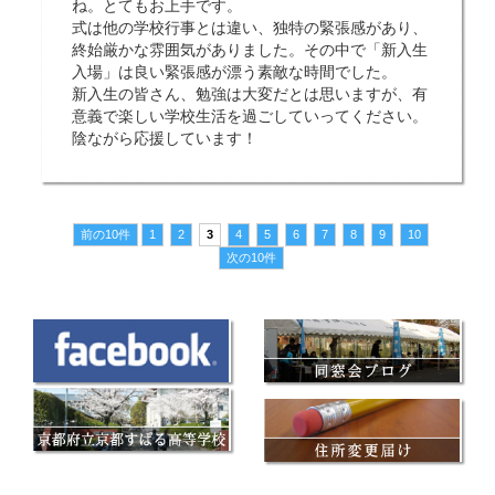
ね。とてもお上手です。
式は他の学校行事とは違い、独特の緊張感があり、
終始厳かな雰囲気がありました。その中で「新入生
入場」は良い緊張感が漂う素敵な時間でした。
新入生の皆さん、勉強は大変だとは思いますが、有
意義で楽しい学校生活を過ごしていってください。
陰ながら応援しています！
前の10件
1
2
3
4
5
6
7
8
9
10
次の10件