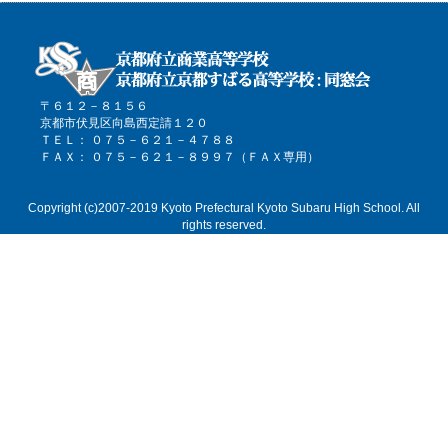
〒６１２－８１５６
京都市伏見区向島西定請１２０
ＴＥＬ： ０７５－６２１－４７８８
ＦＡＸ： ０７５－６２１－８９９７（ＦＡＸ専用）
Copyright (c)2007-2019 Kyoto Prefectural Kyoto Subaru High School. All
rights reserved.