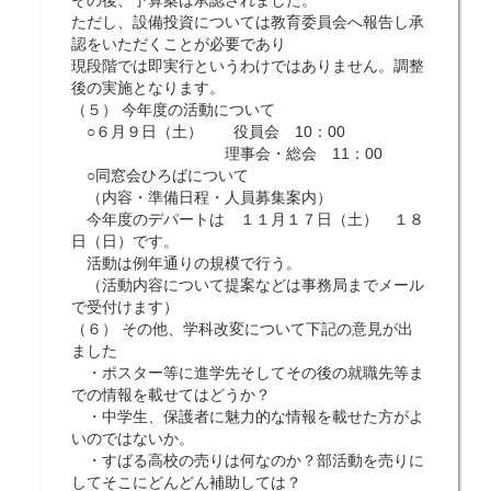
ただし、設備投資については教育委員会へ報告し承
認をいただくことが必要であり
現段階では即実行というわけではありません。調整
後の実施となります。
（５） 今年度の活動について
○
６月９日（土） 役員会 10：00
理事会・総会 11：00
○
同窓会ひろばについて
（内容・準備日程・人員募集案内）
今年度のデパートは １１月１７日（土） １８
日（日）です。
活動は例年通りの規模で行う。
（活動内容について提案などは事務局までメール
で受付けます）
（６） その他、学科改変について下記の意見が出
ました
・ポスター等に進学先そしてその後の就職先等ま
での情報を載せてはどうか？
・中学生、保護者に魅力的な情報を載せた方がよ
いのではないか。
・すばる高校の売りは何なのか？部活動を売りに
してそこにどんどん補助しては？