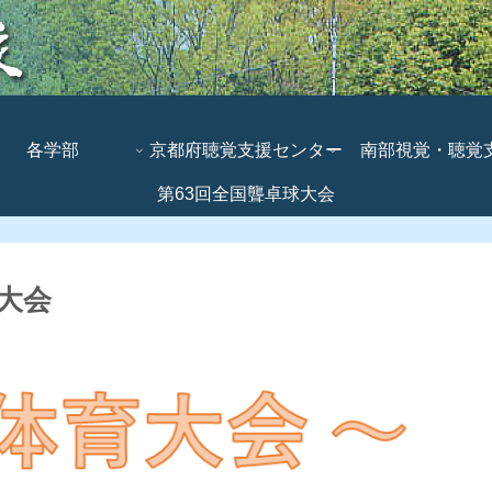
各学部
京都府聴覚支援センター
南部視覚・聴覚
第63回全国聾卓球大会
ンター
大会