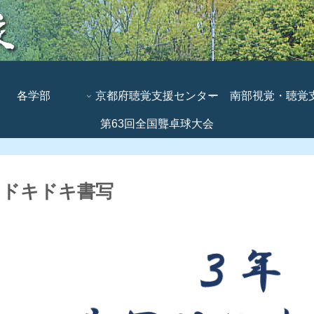
各学部
京都府聴覚支援センター
南部視覚・聴覚
第63回全国聾卓球大会
ンター
 ドキドキ書写