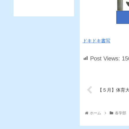
ドキドキ書写
Post Views:
15
【５月】体育
ホーム
各学部