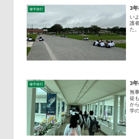
3
修学旅行
い
護
た
3
修学旅行
無
徒
か
学の