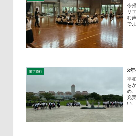
今
リ
む
でよ
3
修学旅行
平
を
め
充
い、.