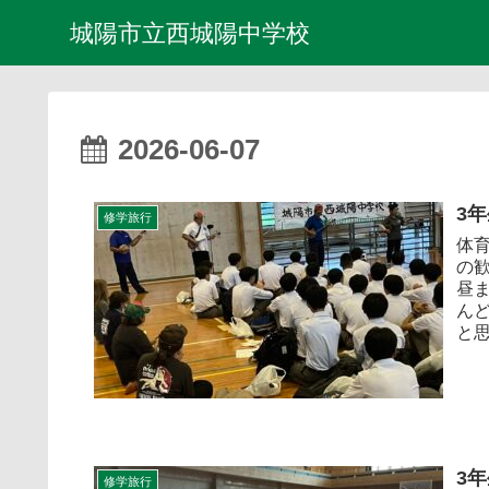
城陽市立西城陽中学校
2026-06-07
3
修学旅行
体
の
昼
ん
と思
3
修学旅行