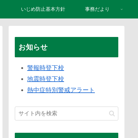
り
いじめ防止基本方針
事務だより
お知らせ
警報時登下校
地震時登下校
熱中症特別警戒アラート