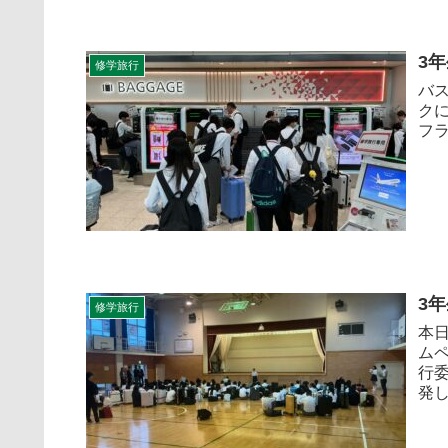
3
修学旅行
バ
ク
フラ
3
修学旅行
本
ム
行
発