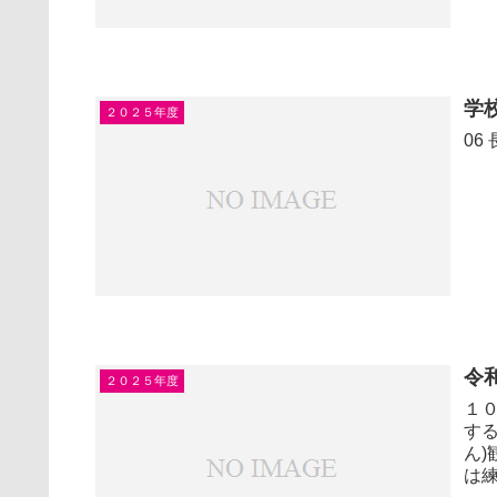
学
２０２５年度
06
令
２０２５年度
１０
する
ん)
は練