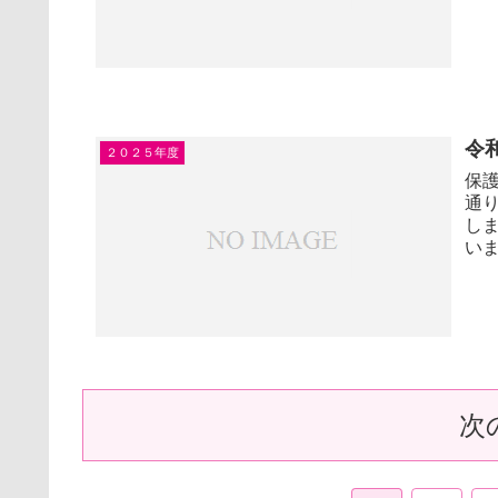
令
２０２５年度
保
通
し
いま
次