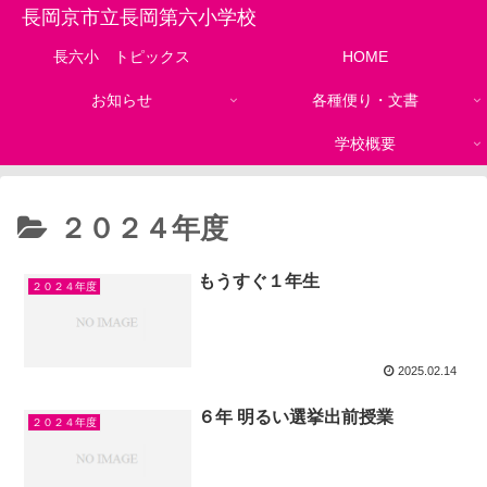
長岡京市立長岡第六小学校
長六小 トピックス
HOME
お知らせ
各種便り・文書
学校概要
２０２４年度
もうすぐ１年生
２０２４年度
2025.02.14
６年 明るい選挙出前授業
２０２４年度