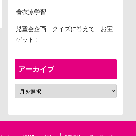
着衣泳学習
児童会企画 クイズに答えて お宝
ゲット！
アーカイブ