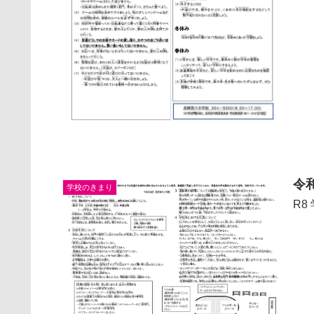
令
学校のきまり
R