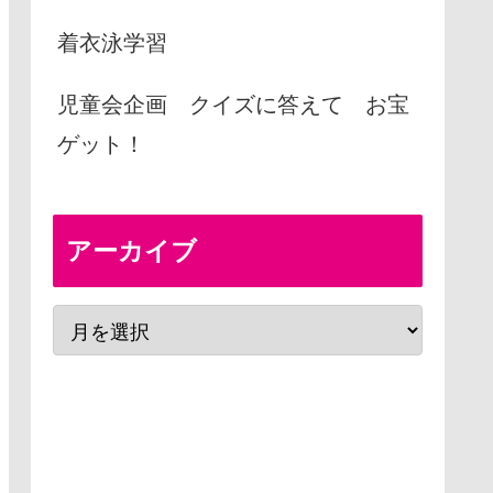
着衣泳学習
児童会企画 クイズに答えて お宝
ゲット！
アーカイブ