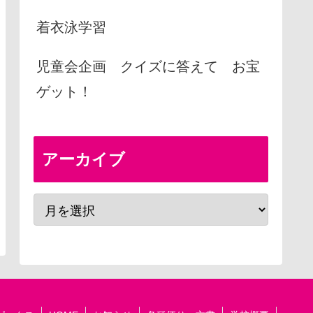
着衣泳学習
児童会企画 クイズに答えて お宝
ゲット！
アーカイブ