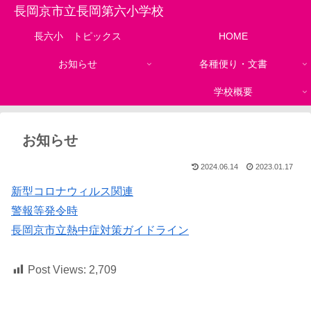
長岡京市立長岡第六小学校
長六小 トピックス
HOME
お知らせ
各種便り・文書
学校概要
お知らせ
2024.06.14
2023.01.17
新型コロナウィルス関連
警報等発令時
長岡京市立熱中症対策ガイドライン
Post Views:
2,709