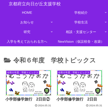
京都府立向日が丘支援学校
HOME
学校紹介
お知らせ
学校生活
研究
相談・支援センター
入学を考えておられる方へ
NewVision（仮設校舎・改築）
令和６年度 学校トピックス
令和６年度 学校トピックス
令和６年度 学校トピックス
小学部修学旅行 2日目②
小学部修学旅行 2日目
2024.05.31
2024.05.31