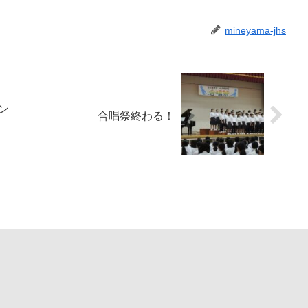
mineyama-jhs
ン
合唱祭終わる！