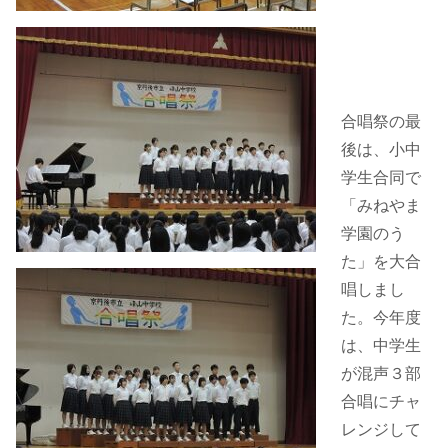
合唱祭の最
後は、小中
学生合同で
「みねやま
学園のう
た」を大合
唱しまし
た。今年度
は、中学生
が混声３部
合唱にチャ
レンジして