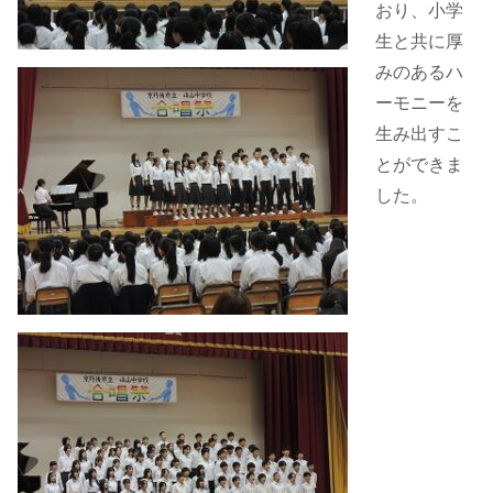
おり、小学
生と共に厚
みのあるハ
ーモニーを
生み出すこ
とができま
した。