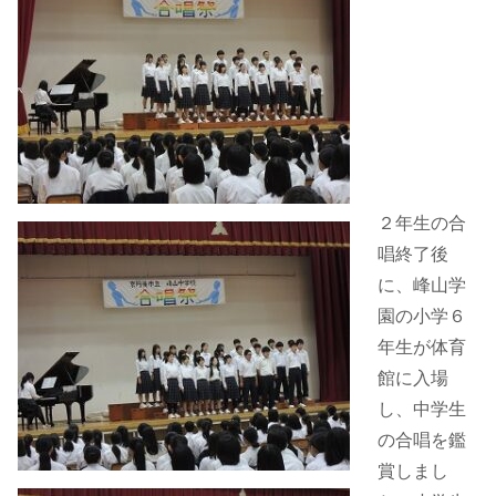
２年生の合
唱終了後
に、峰山学
園の小学６
年生が体育
館に入場
し、中学生
の合唱を鑑
賞しまし