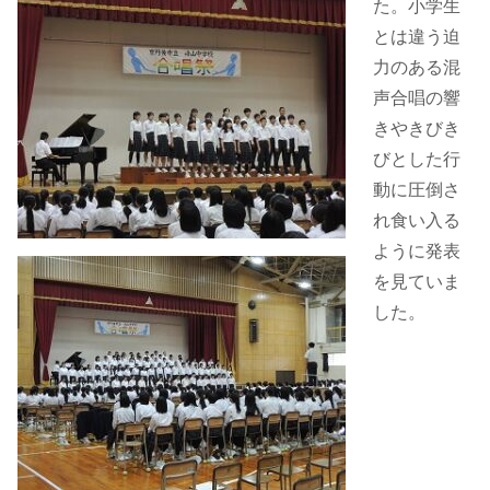
た。小学生
とは違う迫
力のある混
声合唱の響
きやきびき
びとした行
動に圧倒さ
れ食い入る
ように発表
を見ていま
した。