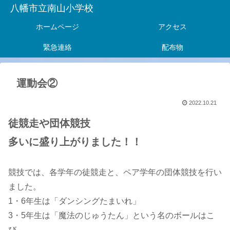
八幡市立南山小学校
ホームページ
アクセス
緊急連絡
配布物
運動会②
2022.10.21
徒競走や団体競技
多いに盛り上がりました！！
競技では、各学年の徒競走と、ペア学年の団体競技を行い
ました。
1・6年生は「ダンシングたまいれ」
3・5年生は「魔法のじゅうたん」という名のボールはこ
び、