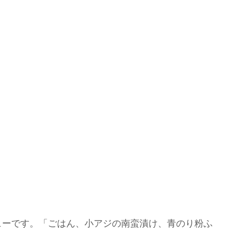
ューです。「ごはん、小アジの南蛮漬け、青のり粉ふ