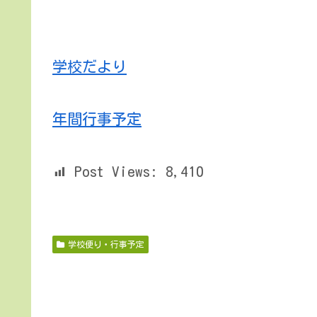
学校だより
年間行事予定
Post Views:
8,410
学校便り・行事予定