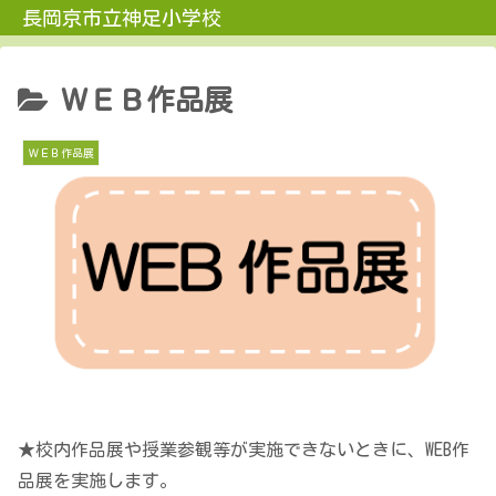
長岡京市立神足小学校
ＷＥＢ作品展
ＷＥＢ作品展
★校内作品展や授業参観等が実施できないときに、WEB作
品展を実施します。