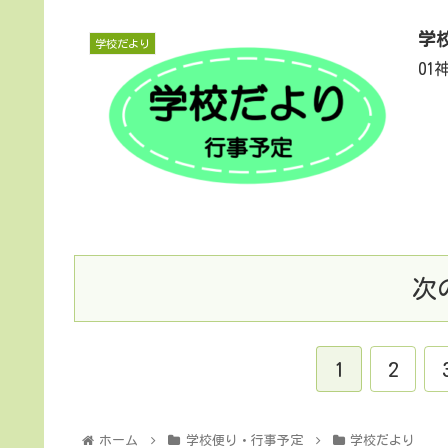
学
学校だより
0
次
1
2
ホーム
学校便り・行事予定
学校だより