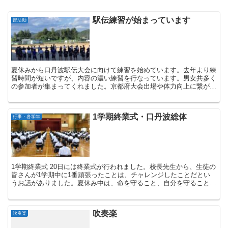
駅伝練習が始まっています
部活動
夏休みから口丹波駅伝大会に向けて練習を始めています。去年より練
習時間が短いですが、内容の濃い練習を行なっています。男女共多く
の参加者が集まってくれました。京都府大会出場や体力向上に繋がる
ように頑張りましょう。
1学期終業式・口丹波総体
行事・各学年
1学期終業式 20日には終業式が行われました。校長先生から、生徒の
皆さんが1学期中に1番頑張ったことは、チャレンジしたことだとい
うお話がありました。夏休み中は、命を守ること、自分を守ることを
心がけて元気に2学期がスタートできるように...
吹奏楽
吹奏楽