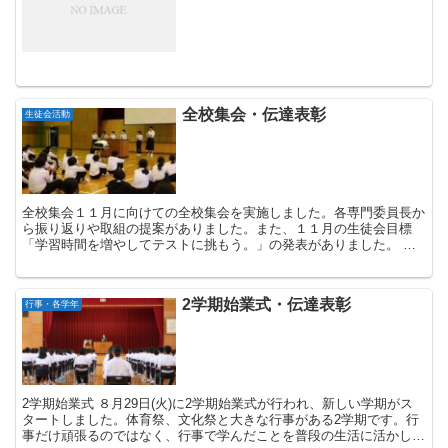
全校集会・伝達表彰
生徒会活動
全校集会１１月に向けての全校集会を実施しました。各専門委員長か
ら振り返りや取組の提案がありました。また、１１月の生徒会目標
「学習時間を増やしてテストに挑もう。」の発表がありました。 伝
達表彰 ...
2学期始業式・伝達表彰
行事・各学年
2学期始業式 ８月29日(火)に2学期始業式が行われ、新しい学期がス
タートしました。体育祭、文化祭と大きな行事がある2学期です。行
事だけ頑張るのではなく、行事で学んだことを普段の生活に活かして