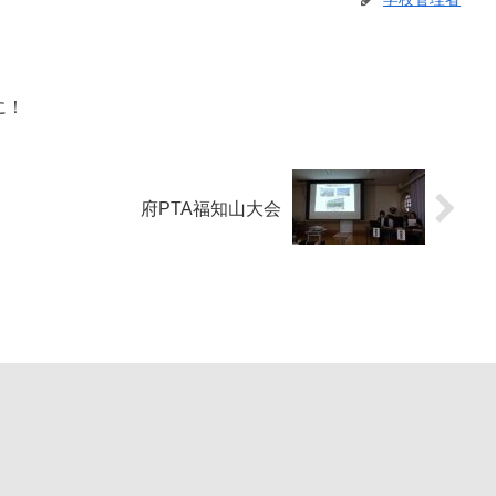
に！
府PTA福知山大会