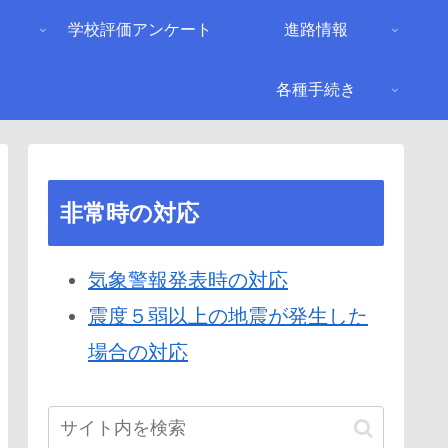
り
学校評価アンケート
進路情報
各種手続き
非常時の対応
気象警報発表時の対応
震度５弱以上の地震が発生した
場合の対応