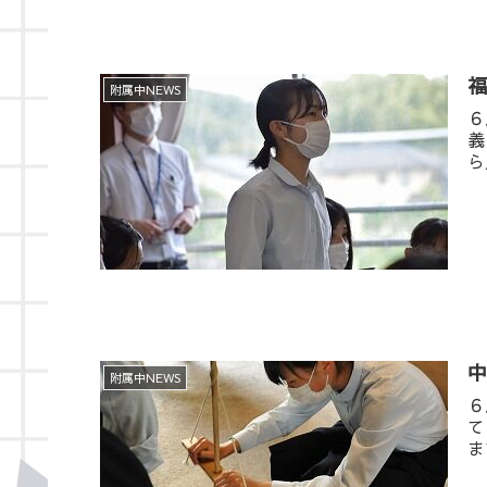
附属中NEWS
６
義
ら
附属中NEWS
６
て
ま