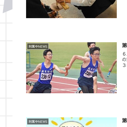
第
附属中NEWS
６
の
３
附属中NEWS