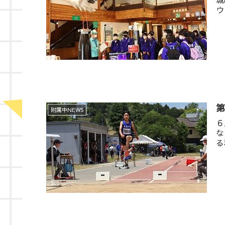
ウ
第
附属中NEWS
６
な
る