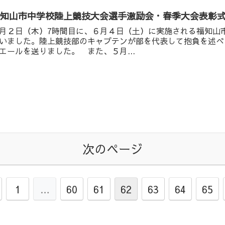
福知山市中学校陸上競技大会選手激励会・春季大会表彰
月２日（木）7時間目に、６月４日（土）に実施される福知山
いました。陸上競技部のキャプテンが部を代表して抱負を述べ
エールを送りました。 また、５月...
次のページ
1
…
60
61
62
63
64
65