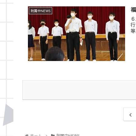
附属中NEWS
６
行
等
ホーム
附属中NEWS