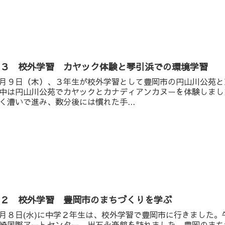
中３ 校外学習 カヤック体験と琴引浜での環境学習
月９日（木）、３年生が校外学習として豊岡市の円山川公苑と
中は円山川公苑でカヤックとカナディアンカヌーを体験しまし
く漕いで進み、数分後には慣れた手...
中２ 校外学習 豊岡市のまちづくりを学ぶ
月８日(水)に中学２年生は、校外学習で豊岡市に行きました
崎国際アートセンター、出石永楽館を訪れました。豊岡のまち