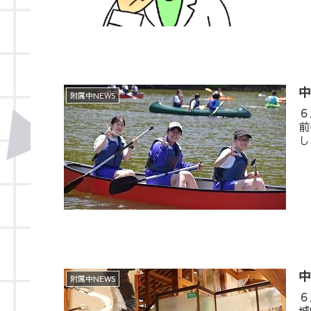
附属中NEWS
６
前
し
附属中NEWS
６
城