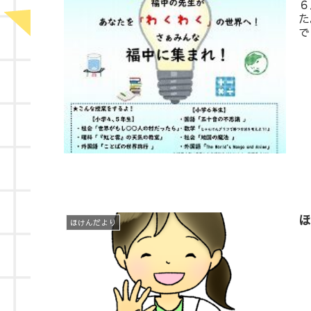
６
た
で
ほ
ほけんだより