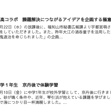
福高コラボ 課題解決につながるアイデアを企画する極
月22日（水）の放課後に、福知山市秘書広報課より宇都宮萌
をしていただきました。また、昨年大江の酒呑童子を活用した
鬼退治を命じられました」の企画...
中学１年生 京丹後で体験学習
月10日（金）に中学1年生が校外学習として、京丹後に行き
、砂が鳴く条件や、近年、琴引浜が抱えている課題を学びまし
で海につかり目一杯満喫しました。...