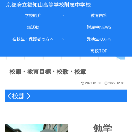
京都府立福知山高等学校附属中学校
学校紹介
教育内容
部活動
附属中NEWS
在校生・保護者の方へ
受検生の方へ
高校TOP
校訓・教育目標・校歌・校章
2023.01.06
2022.12.06
＜校訓＞
勉学