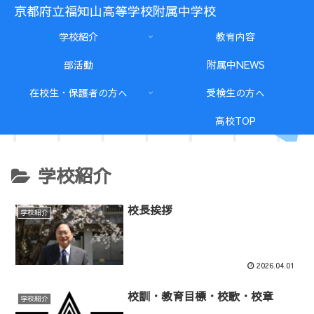
京都府立福知山高等学校附属中学校
学校紹介
教育内容
部活動
附属中NEWS
在校生・保護者の方へ
受検生の方へ
高校TOP
学校紹介
校長挨拶
学校紹介
2026.04.01
校訓・教育目標・校歌・校章
学校紹介