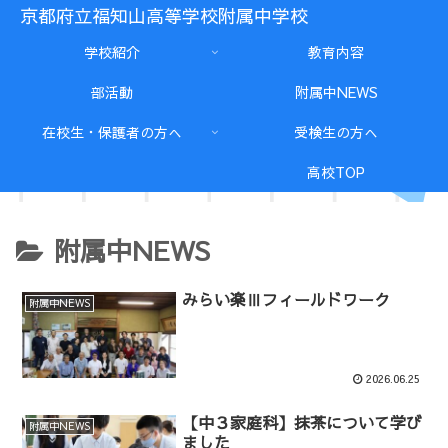
京都府立福知山高等学校附属中学校
学校紹介
教育内容
部活動
附属中NEWS
在校生・保護者の方へ
受検生の方へ
高校TOP
附属中NEWS
みらい楽Ⅲフィールドワーク
附属中NEWS
2026.06.25
【中３家庭科】抹茶について学び
附属中NEWS
ました