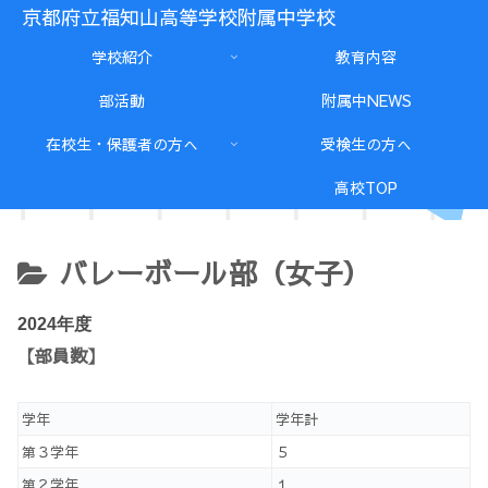
京都府立福知山高等学校附属中学校
学校紹介
教育内容
部活動
附属中NEWS
在校生・保護者の方へ
受検生の方へ
高校TOP
バレーボール部（女子）
2024年度
【部員数】
学年
学年計
第３学年
５
第２学年
１