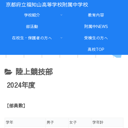
京都府立福知山高等学校附属中学校
学校紹介
教育内容
部活動
附属中NEWS
在校生・保護者の方へ
受検生の方へ
高校TOP
陸上競技部
2024年度
【部員数】
学年
男子
女子
学年計