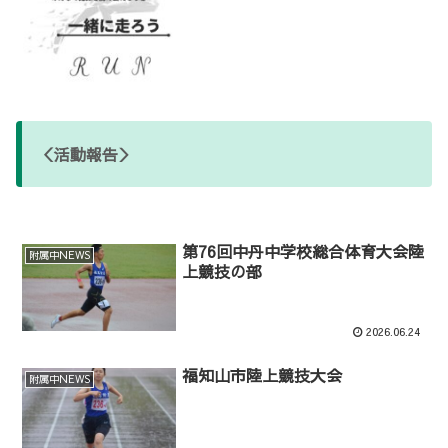
＜活動報告＞
第76回中丹中学校総合体育大会陸
附属中NEWS
上競技の部
2026.06.24
福知山市陸上競技大会
附属中NEWS