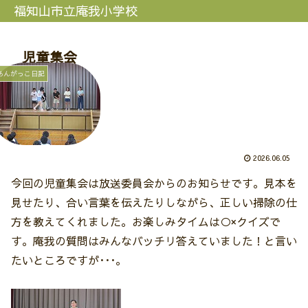
福知山市立庵我小学校
児童集会
あんがっこ日記
2026.06.05
今回の児童集会は放送委員会からのお知らせです。見本を
見せたり、合い言葉を伝えたりしながら、正しい掃除の仕
方を教えてくれました。お楽しみタイムは○×クイズで
す。庵我の質問はみんなバッチリ答えていました！と言い
たいところですが･･･。