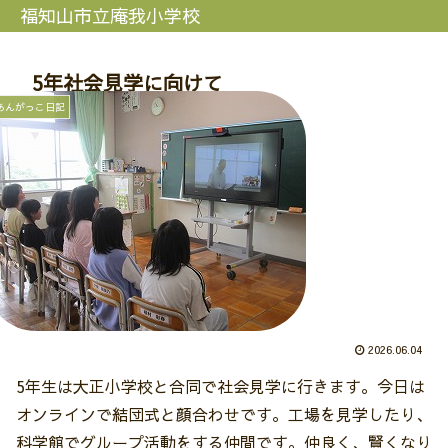
福知山市立庵我小学校
5年社会見学に向けて
あんがっこ日記
2026.06.04
5年生は大正小学校と合同で社会見学に行きます。今日は
オンラインで結団式と顔合わせです。工場を見学したり、
科学館でグループ活動をする仲間です。仲良く、賢くなり