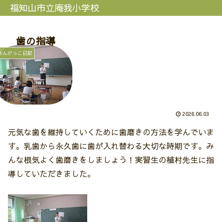
福知山市立庵我小学校
歯の指導
あんがっこ日記
2026.06.03
元気な歯を維持していくために歯磨きの方法を学んでいま
す。乳歯から永久歯に歯が入れ替わる大切な時期です。み
んな根気よく歯磨きをしましょう！実習生の植村先生に指
導していただきました。