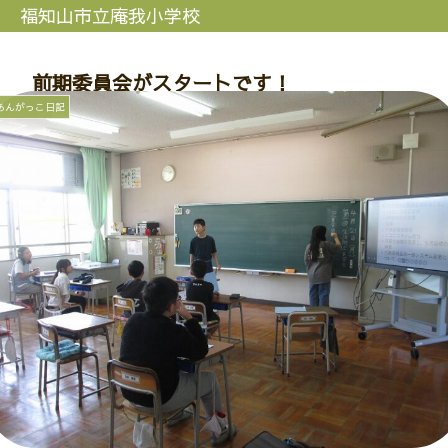
福知山市立庵我小学校
前期委員会がスタートです！
あんがっこ日記