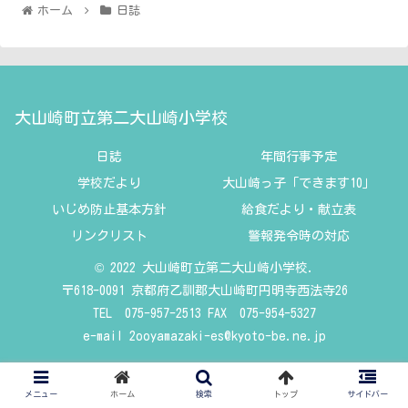
ホーム
日誌
大山崎町立第二大山崎小学校
日誌
年間行事予定
学校だより
大山崎っ子「できます10」
いじめ防止基本方針
給食だより・献立表
リンクリスト
警報発令時の対応
© 2022 大山崎町立第二大山崎小学校.
〒618-0091 京都府乙訓郡大山崎町円明寺西法寺26
TEL 075-957-2513 FAX 075-954-5327
e-mail
2ooyamazaki-es@kyoto-be.ne.jp
メニュー
ホーム
検索
トップ
サイドバー