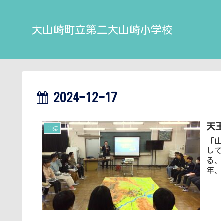
大山崎町立第二大山崎小学校
2024-12-17
天
日誌
「
し
る
年、