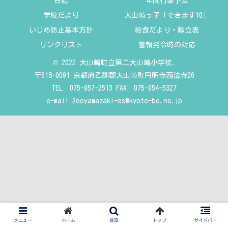
日誌
年間行事予定
学校だより
大山崎っ子「できます10」
いじめ防止基本方針
給食だより・献立表
リンクリスト
警報発令時の対応
© 2022 大山崎町立第二大山崎小学校.
〒618-0091 京都府乙訓郡大山崎町円明寺西法寺26
TEL 075-957-2513 FAX 075-954-5327
e-mail
2ooyamazaki-es@kyoto-be.ne.jp
メニュー
ホーム
検索
トップ
サイドバー