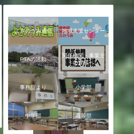
地域支援センター
よさのうみ通信
関係機関・事業主
PTAの活動
の皆様へ
事務室より
小学部
中学部
高等部