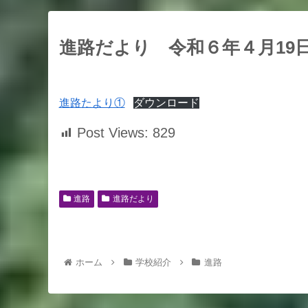
進路だより 令和６年４月19
進路たより①
ダウンロード
Post Views:
829
進路
進路だより
ホーム
学校紹介
進路