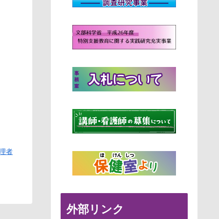
理者
外部リンク