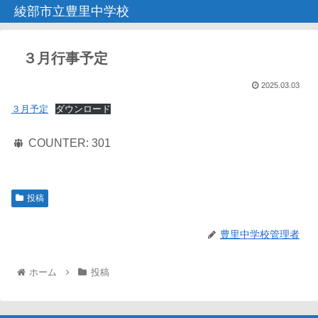
綾部市立豊里中学校
３月行事予定
2025.03.03
３月予定
ダウンロード
COUNTER:
301
投稿
豊里中学校管理者
ホーム
投稿