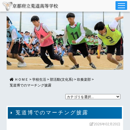
学校生活
ＨＯＭＥ
>
学校生活
>
部活動(文化系)
>
吹奏楽部
>
莵道博でのマーチング披露
莵道博でのマーチング披露
2026年02月20日