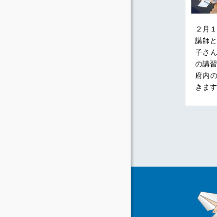
２月１
講師と
子さ
の講習
府内
きます