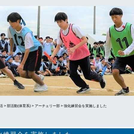
活
>
部活動(体育系)
>
アーチェリー部
>
強化練習会を実施しました