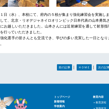
１日（水）、本校にて、府内の５校が集まり強化練習会を実施し
して、北京・リオデジャネイロオリンピック日本代表の山本勇気
んにお越しいただきました。山本さんには近射練習を通して射形指
を行っていただきました。
の強化選手の皆さんとも交流でき、学びの多い充実した一日となり
。
｜
｜
前の記事
ＨＯＭＥ
次の記
トップページ
教育内容
新着情報
教育課程
学校案内
進路状況