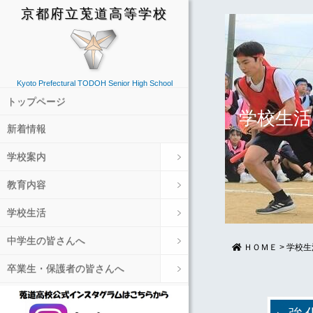
京都府立莵道高等学校
Kyoto Prefectural TODOH Senior High School
トップページ
学校生活
新着情報
学校案内
教育内容
学校生活
中学生の皆さんへ
ＨＯＭＥ
>
学校生
卒業生・保護者の皆さんへ