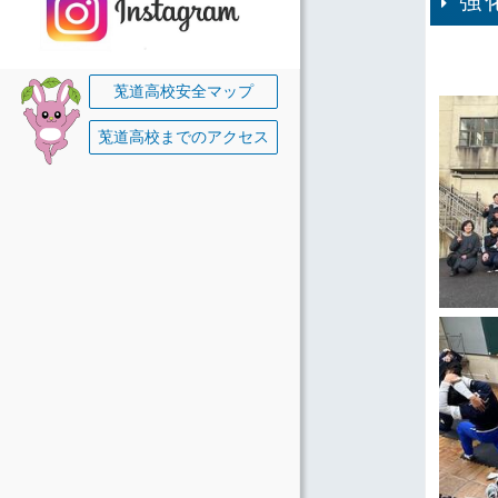
強
莵道高校安全マップ
莵道高校までのアクセス