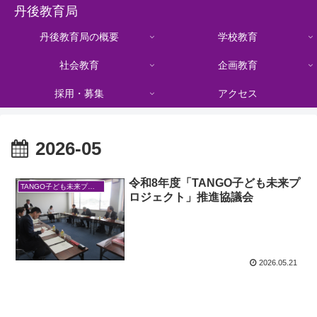
丹後教育局
丹後教育局の概要
学校教育
社会教育
企画教育
採用・募集
アクセス
2026-05
令和8年度「TANGO子ども未来プ
TANGO子ども未来プロジェクト
ロジェクト」推進協議会
2026.05.21