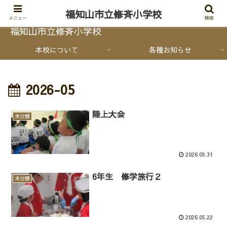
福知山市立修斉小学校
メニュー
検索
福知山市立修斉小学校
本校について
各種お知らせ
2026-05
陸上大会
未分類
2026.05.31
6年生 修学旅行２
未分類
2026.05.22