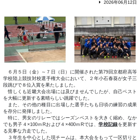
2026年06月12日
６月５日（金）～７日（日）に開催された第79回京都府高等
学校陸上競技対校選手権大会において、２年小石春葵が女子三
段跳びで８位入賞を果たしました。
惜しくも近畿大会出場には及びませんでしたが、自己ベスト
を大幅に更新する素晴らしい跳躍でした。
また、その他の種目に出場した選手たちも日頃の練習の成果
を存分に発揮しました。
特に、男女のリレーではシーズンベストを大きく縮め、なか
でも男子４×100ｍRおよび４×400ｍRでは、
学校記録
を更新す
る見事な力走でした。
３年生を中心とした現チームは、本大会をもって一区切りと