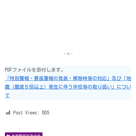
ー４－
PDFファイルを添付します。
「特別警報・暴風警報の発表・解除時等の対応」及び「地
震（震度５弱以上）発生に伴う休校等の取り扱い」につい
て
Post Views:
805
気象警報等発令時