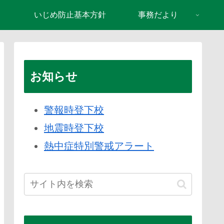
り
いじめ防止基本方針
事務だより
お知らせ
警報時登下校
地震時登下校
熱中症特別警戒アラート