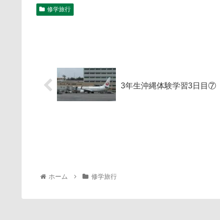
修学旅行
3年生沖縄体験学習3日目⑦
ホーム
修学旅行