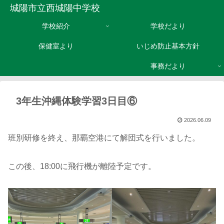
城陽市立西城陽中学校
学校紹介
学校だより
保健室より
いじめ防止基本方針
事務だより
3年生沖縄体験学習3日目⑥
2026.06.09
班別研修を終え、那覇空港にて解団式を行いました。
この後、18:00に飛行機が離陸予定です。